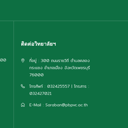
ติดต่อวิทยาลัยฯ
:00
ที่อยู่ : 300 ถนนราชวิถี ตำบลคลอง
กระแชง อำเภอเมือง จังหวัดเพชรบุรี
76000
โทรศัพท์ : 032425557 | โทรสาร :
032427021
E-Mail : Saraban@pbpvc.ac.th