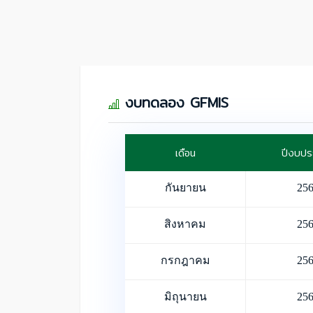
งบทดลอง GFMIS
เดือน
ปีงบป
กันยายน
25
สิงหาคม
25
กรกฎาคม
25
มิถุนายน
25