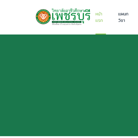
หน้า
แผนก
แรก
วิชา