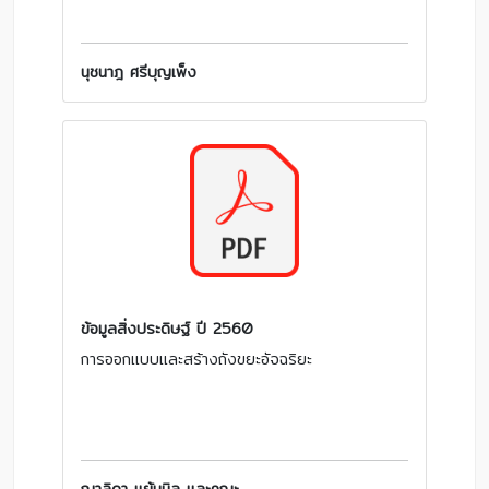
นุชนาฎ ศรีบุญเพ็ง
ข้อมูลสิ่งประดิษฐ์ ปี 2560
การออกแบบและสร้างถังขยะอัจฉริยะ
ฌาลิดา แย้มนิล และคณะ